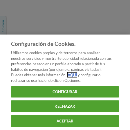
Únete a nosotros
Los más populares
Conoce OCU
Configuración de Cookies.
Más Información
Utilizamos cookies propias y de terceros para analizar
nuestros servicios y mostrarte publicidad relacionada con tus
© 2026 OCU
preferencias basado en un perfil elaborado a partir de tus
Condiciones generales de contratación de OCU
hábitos de navegación (por ejemplo, páginas visitadas).
Política de privacidad
Puedes obtener más información
AQUÍ
y configurar o
rechazar su uso haciendo clic en Opciones.
Uso del nombre y de los signos de OCU
Aviso Legal
Política de cookies
CONFIGURAR
RECHAZAR
ACEPTAR