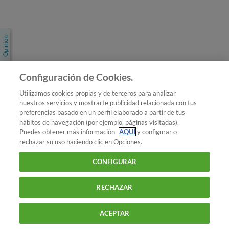
Únete a nosotros
Los más populares
Conoce OCU
Configuración de Cookies.
Más Información
Utilizamos cookies propias y de terceros para analizar
nuestros servicios y mostrarte publicidad relacionada con tus
© 2026 OCU
preferencias basado en un perfil elaborado a partir de tus
Condiciones generales de contratación de OCU
hábitos de navegación (por ejemplo, páginas visitadas).
Política de privacidad
Puedes obtener más información
AQUÍ
y configurar o
rechazar su uso haciendo clic en Opciones.
Uso del nombre y de los signos de OCU
Aviso Legal
Política de cookies
CONFIGURAR
RECHAZAR
ACEPTAR