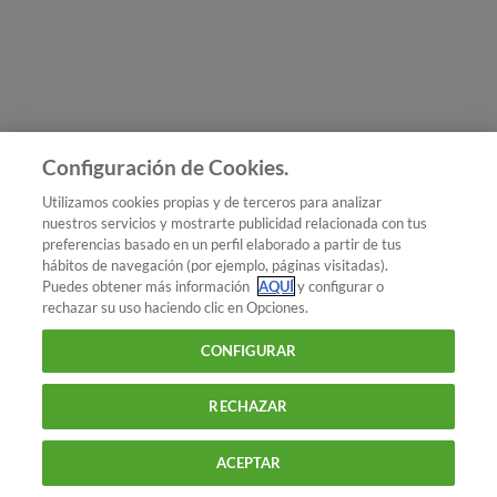
Únete a nosotros
Los más populares
Conoce OCU
Configuración de Cookies.
Más Información
Utilizamos cookies propias y de terceros para analizar
nuestros servicios y mostrarte publicidad relacionada con tus
© 2026 OCU
preferencias basado en un perfil elaborado a partir de tus
Condiciones generales de contratación de OCU
hábitos de navegación (por ejemplo, páginas visitadas).
Política de privacidad
Puedes obtener más información
AQUÍ
y configurar o
rechazar su uso haciendo clic en Opciones.
Uso del nombre y de los signos de OCU
Aviso Legal
Política de cookies
CONFIGURAR
RECHAZAR
ACEPTAR