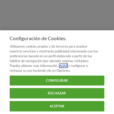
Únete a nosotros
Los más populares
Conoce OCU
Configuración de Cookies.
Más Información
Utilizamos cookies propias y de terceros para analizar
nuestros servicios y mostrarte publicidad relacionada con tus
© 2026 OCU
preferencias basado en un perfil elaborado a partir de tus
Condiciones generales de contratación de OCU
hábitos de navegación (por ejemplo, páginas visitadas).
Política de privacidad
Puedes obtener más información
AQUÍ
y configurar o
rechazar su uso haciendo clic en Opciones.
Uso del nombre y de los signos de OCU
Aviso Legal
Política de cookies
CONFIGURAR
RECHAZAR
ACEPTAR