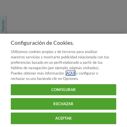
Únete a nosotros
Los más populares
Conoce OCU
Configuración de Cookies.
Más Información
Utilizamos cookies propias y de terceros para analizar
nuestros servicios y mostrarte publicidad relacionada con tus
© 2026 OCU
preferencias basado en un perfil elaborado a partir de tus
Condiciones generales de contratación de OCU
hábitos de navegación (por ejemplo, páginas visitadas).
Política de privacidad
Puedes obtener más información
AQUÍ
y configurar o
rechazar su uso haciendo clic en Opciones.
Uso del nombre y de los signos de OCU
Aviso Legal
Política de cookies
CONFIGURAR
RECHAZAR
ACEPTAR