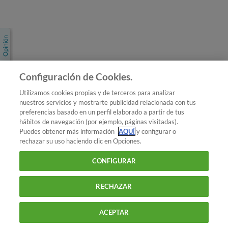
Únete a nosotros
Los más populares
Conoce OCU
Configuración de Cookies.
Más Información
Utilizamos cookies propias y de terceros para analizar
nuestros servicios y mostrarte publicidad relacionada con tus
© 2026 OCU
preferencias basado en un perfil elaborado a partir de tus
Condiciones generales de contratación de OCU
hábitos de navegación (por ejemplo, páginas visitadas).
Política de privacidad
Puedes obtener más información
AQUÍ
y configurar o
rechazar su uso haciendo clic en Opciones.
Uso del nombre y de los signos de OCU
Aviso Legal
Política de cookies
CONFIGURAR
RECHAZAR
ACEPTAR