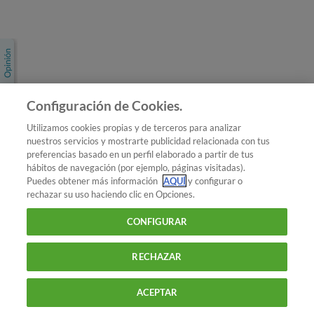
Únete a nosotros
Los más populares
Conoce OCU
Configuración de Cookies.
Más Información
Utilizamos cookies propias y de terceros para analizar
nuestros servicios y mostrarte publicidad relacionada con tus
© 2026 OCU
preferencias basado en un perfil elaborado a partir de tus
Condiciones generales de contratación de OCU
hábitos de navegación (por ejemplo, páginas visitadas).
Política de privacidad
Puedes obtener más información
AQUÍ
y configurar o
rechazar su uso haciendo clic en Opciones.
Uso del nombre y de los signos de OCU
Aviso Legal
Política de cookies
CONFIGURAR
RECHAZAR
ACEPTAR