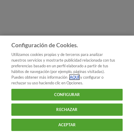
Únete a nosotros
Los más populares
Conoce OCU
Configuración de Cookies.
Más Información
Utilizamos cookies propias y de terceros para analizar
nuestros servicios y mostrarte publicidad relacionada con tus
© 2026 OCU
preferencias basado en un perfil elaborado a partir de tus
Condiciones generales de contratación de OCU
hábitos de navegación (por ejemplo, páginas visitadas).
Política de privacidad
Puedes obtener más información
AQUÍ
y configurar o
rechazar su uso haciendo clic en Opciones.
Uso del nombre y de los signos de OCU
Aviso Legal
Política de cookies
CONFIGURAR
RECHAZAR
ACEPTAR