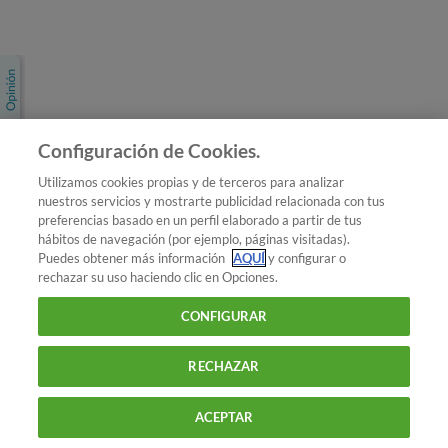
Únete a nosotros
Los más populares
Conoce OCU
Configuración de Cookies.
Más Información
Utilizamos cookies propias y de terceros para analizar
nuestros servicios y mostrarte publicidad relacionada con tus
© 2026 OCU
preferencias basado en un perfil elaborado a partir de tus
Condiciones generales de contratación de OCU
hábitos de navegación (por ejemplo, páginas visitadas).
Política de privacidad
Puedes obtener más información
AQUÍ
y configurar o
rechazar su uso haciendo clic en Opciones.
Uso del nombre y de los signos de OCU
Aviso Legal
Política de cookies
CONFIGURAR
RECHAZAR
ACEPTAR