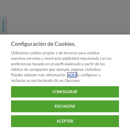
Únete a nosotros
Los más populares
Conoce OCU
Configuración de Cookies.
Más Información
Utilizamos cookies propias y de terceros para analizar
nuestros servicios y mostrarte publicidad relacionada con tus
© 2026 OCU
preferencias basado en un perfil elaborado a partir de tus
Condiciones generales de contratación de OCU
hábitos de navegación (por ejemplo, páginas visitadas).
Política de privacidad
Puedes obtener más información
AQUÍ
y configurar o
rechazar su uso haciendo clic en Opciones.
Uso del nombre y de los signos de OCU
Aviso Legal
Política de cookies
CONFIGURAR
RECHAZAR
ACEPTAR