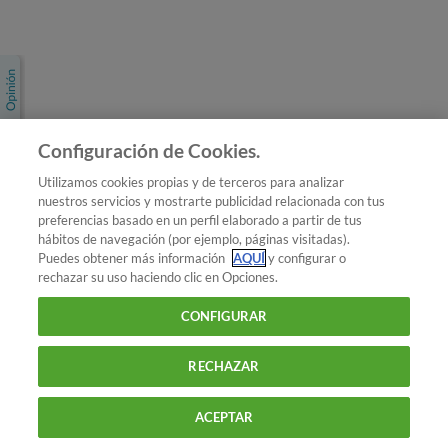
Únete a nosotros
Los más populares
Conoce OCU
Configuración de Cookies.
Más Información
Utilizamos cookies propias y de terceros para analizar
nuestros servicios y mostrarte publicidad relacionada con tus
© 2026 OCU
preferencias basado en un perfil elaborado a partir de tus
Condiciones generales de contratación de OCU
hábitos de navegación (por ejemplo, páginas visitadas).
Política de privacidad
Puedes obtener más información
AQUÍ
y configurar o
rechazar su uso haciendo clic en Opciones.
Uso del nombre y de los signos de OCU
Aviso Legal
Política de cookies
CONFIGURAR
RECHAZAR
ACEPTAR