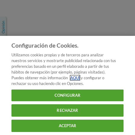
Únete a nosotros
Los más populares
Conoce OCU
Configuración de Cookies.
Más Información
Utilizamos cookies propias y de terceros para analizar
nuestros servicios y mostrarte publicidad relacionada con tus
© 2026 OCU
preferencias basado en un perfil elaborado a partir de tus
Condiciones generales de contratación de OCU
hábitos de navegación (por ejemplo, páginas visitadas).
Política de privacidad
Puedes obtener más información
AQUÍ
y configurar o
rechazar su uso haciendo clic en Opciones.
Uso del nombre y de los signos de OCU
Aviso Legal
Política de cookies
CONFIGURAR
RECHAZAR
ACEPTAR