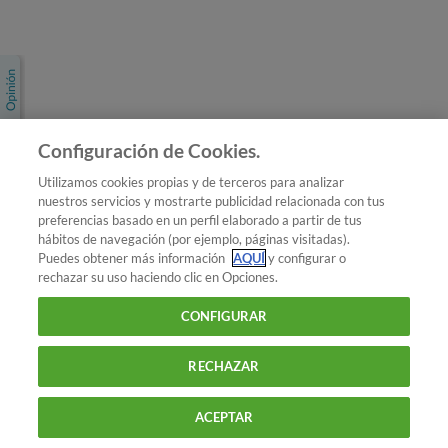
Únete a nosotros
Los más populares
Conoce OCU
Configuración de Cookies.
Más Información
Utilizamos cookies propias y de terceros para analizar
nuestros servicios y mostrarte publicidad relacionada con tus
© 2026 OCU
preferencias basado en un perfil elaborado a partir de tus
Condiciones generales de contratación de OCU
hábitos de navegación (por ejemplo, páginas visitadas).
Política de privacidad
Puedes obtener más información
AQUÍ
y configurar o
rechazar su uso haciendo clic en Opciones.
Uso del nombre y de los signos de OCU
Aviso Legal
Política de cookies
CONFIGURAR
RECHAZAR
ACEPTAR