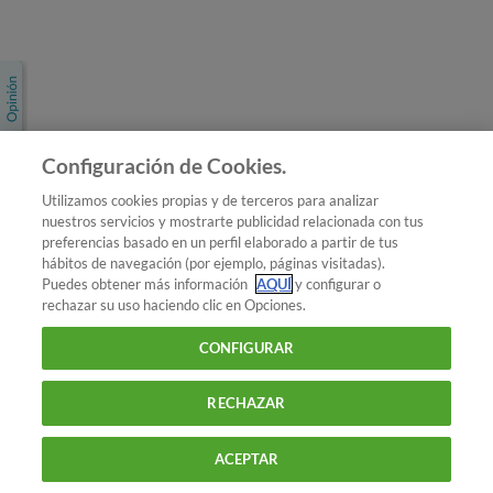
Únete a nosotros
Los más populares
Conoce OCU
Configuración de Cookies.
Más Información
Utilizamos cookies propias y de terceros para analizar
nuestros servicios y mostrarte publicidad relacionada con tus
© 2026 OCU
preferencias basado en un perfil elaborado a partir de tus
Condiciones generales de contratación de OCU
hábitos de navegación (por ejemplo, páginas visitadas).
Política de privacidad
Puedes obtener más información
AQUÍ
y configurar o
rechazar su uso haciendo clic en Opciones.
Uso del nombre y de los signos de OCU
Aviso Legal
Política de cookies
CONFIGURAR
RECHAZAR
ACEPTAR