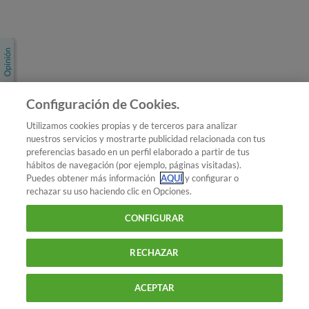
Únete a nosotros
Los más populares
Conoce OCU
Configuración de Cookies.
Más Información
Utilizamos cookies propias y de terceros para analizar
nuestros servicios y mostrarte publicidad relacionada con tus
© 2026 OCU
preferencias basado en un perfil elaborado a partir de tus
Condiciones generales de contratación de OCU
hábitos de navegación (por ejemplo, páginas visitadas).
Política de privacidad
Puedes obtener más información
AQUÍ
y configurar o
rechazar su uso haciendo clic en Opciones.
Uso del nombre y de los signos de OCU
Aviso Legal
Política de cookies
CONFIGURAR
RECHAZAR
ACEPTAR