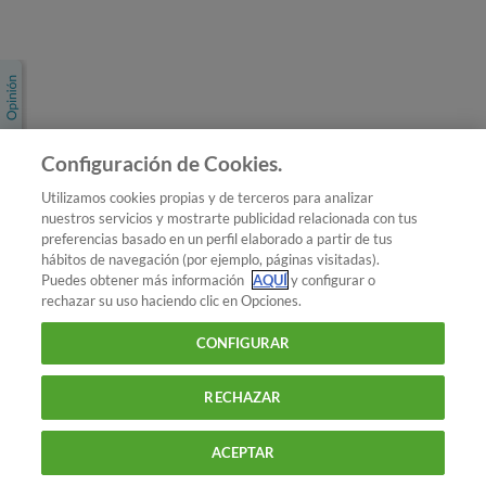
Únete a nosotros
Los más populares
Conoce OCU
Configuración de Cookies.
Más Información
Utilizamos cookies propias y de terceros para analizar
nuestros servicios y mostrarte publicidad relacionada con tus
© 2026 OCU
preferencias basado en un perfil elaborado a partir de tus
Condiciones generales de contratación de OCU
hábitos de navegación (por ejemplo, páginas visitadas).
Política de privacidad
Puedes obtener más información
AQUÍ
y configurar o
rechazar su uso haciendo clic en Opciones.
Uso del nombre y de los signos de OCU
Aviso Legal
Política de cookies
CONFIGURAR
RECHAZAR
ACEPTAR