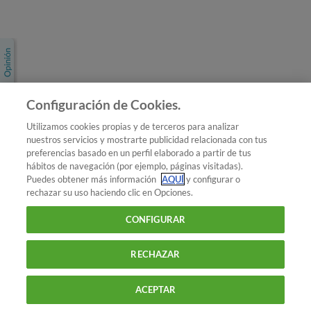
Únete a nosotros
Los más populares
Conoce OCU
Configuración de Cookies.
Más Información
Utilizamos cookies propias y de terceros para analizar
nuestros servicios y mostrarte publicidad relacionada con tus
© 2026 OCU
preferencias basado en un perfil elaborado a partir de tus
Condiciones generales de contratación de OCU
hábitos de navegación (por ejemplo, páginas visitadas).
Política de privacidad
Puedes obtener más información
AQUÍ
y configurar o
rechazar su uso haciendo clic en Opciones.
Uso del nombre y de los signos de OCU
Aviso Legal
Política de cookies
CONFIGURAR
RECHAZAR
ACEPTAR