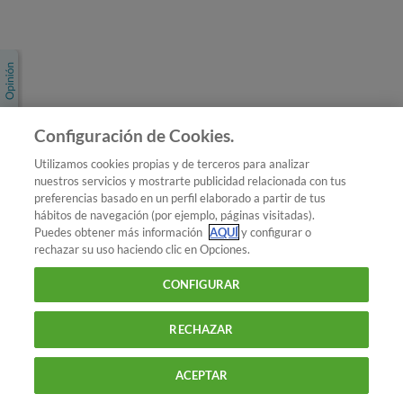
Únete a nosotros
Los más populares
Conoce OCU
Configuración de Cookies.
Más Información
Utilizamos cookies propias y de terceros para analizar
nuestros servicios y mostrarte publicidad relacionada con tus
© 2026 OCU
preferencias basado en un perfil elaborado a partir de tus
Condiciones generales de contratación de OCU
hábitos de navegación (por ejemplo, páginas visitadas).
Política de privacidad
Puedes obtener más información
AQUÍ
y configurar o
rechazar su uso haciendo clic en Opciones.
Uso del nombre y de los signos de OCU
Aviso Legal
Política de cookies
CONFIGURAR
RECHAZAR
ACEPTAR