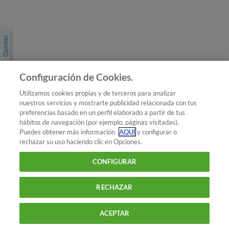
Únete a nosotros
Los más populares
Conoce OCU
Configuración de Cookies.
Más Información
Utilizamos cookies propias y de terceros para analizar
nuestros servicios y mostrarte publicidad relacionada con tus
© 2026 OCU
preferencias basado en un perfil elaborado a partir de tus
Condiciones generales de contratación de OCU
hábitos de navegación (por ejemplo, páginas visitadas).
Política de privacidad
Puedes obtener más información
AQUÍ
y configurar o
rechazar su uso haciendo clic en Opciones.
Uso del nombre y de los signos de OCU
Aviso Legal
Política de cookies
CONFIGURAR
RECHAZAR
ACEPTAR