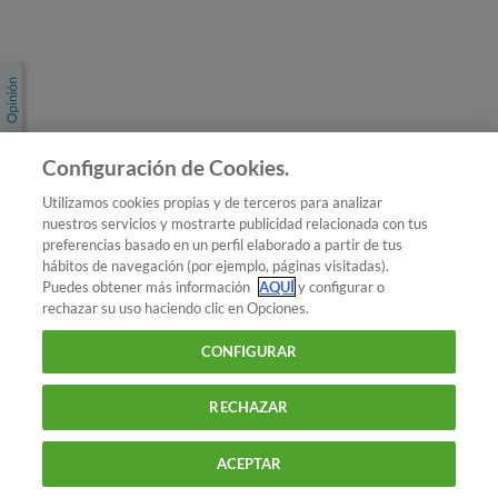
Únete a nosotros
Los más populares
Conoce OCU
Configuración de Cookies.
Más Información
Utilizamos cookies propias y de terceros para analizar
nuestros servicios y mostrarte publicidad relacionada con tus
© 2026 OCU
preferencias basado en un perfil elaborado a partir de tus
Condiciones generales de contratación de OCU
hábitos de navegación (por ejemplo, páginas visitadas).
Política de privacidad
Puedes obtener más información
AQUÍ
y configurar o
rechazar su uso haciendo clic en Opciones.
Uso del nombre y de los signos de OCU
Aviso Legal
Política de cookies
CONFIGURAR
RECHAZAR
ACEPTAR