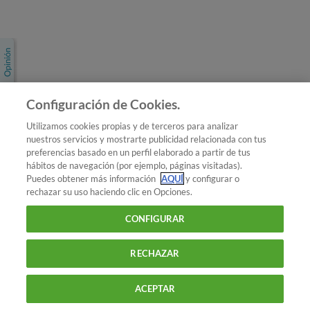
Únete a nosotros
Los más populares
Conoce OCU
Configuración de Cookies.
Más Información
Utilizamos cookies propias y de terceros para analizar
nuestros servicios y mostrarte publicidad relacionada con tus
© 2026 OCU
preferencias basado en un perfil elaborado a partir de tus
Condiciones generales de contratación de OCU
hábitos de navegación (por ejemplo, páginas visitadas).
Política de privacidad
Puedes obtener más información
AQUÍ
y configurar o
rechazar su uso haciendo clic en Opciones.
Uso del nombre y de los signos de OCU
Aviso Legal
Política de cookies
CONFIGURAR
RECHAZAR
ACEPTAR