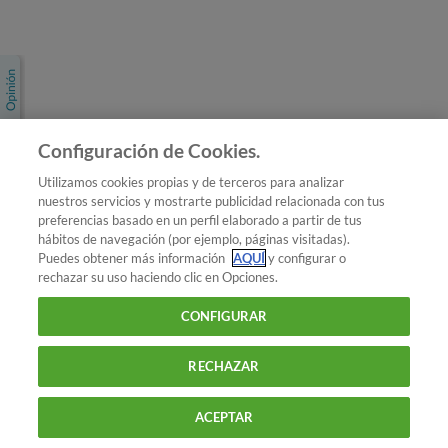
Únete a nosotros
Los más populares
Conoce OCU
Configuración de Cookies.
Más Información
Utilizamos cookies propias y de terceros para analizar
nuestros servicios y mostrarte publicidad relacionada con tus
© 2026 OCU
preferencias basado en un perfil elaborado a partir de tus
Condiciones generales de contratación de OCU
hábitos de navegación (por ejemplo, páginas visitadas).
Política de privacidad
Puedes obtener más información
AQUÍ
y configurar o
rechazar su uso haciendo clic en Opciones.
Uso del nombre y de los signos de OCU
Aviso Legal
Política de cookies
CONFIGURAR
RECHAZAR
ACEPTAR