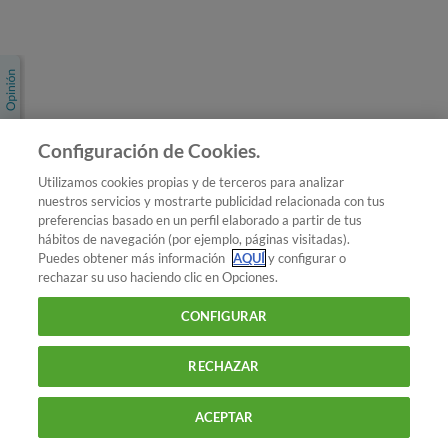
Únete a nosotros
Los más populares
Conoce OCU
Configuración de Cookies.
Más Información
Utilizamos cookies propias y de terceros para analizar
nuestros servicios y mostrarte publicidad relacionada con tus
© 2026 OCU
preferencias basado en un perfil elaborado a partir de tus
Condiciones generales de contratación de OCU
hábitos de navegación (por ejemplo, páginas visitadas).
Política de privacidad
Puedes obtener más información
AQUÍ
y configurar o
rechazar su uso haciendo clic en Opciones.
Uso del nombre y de los signos de OCU
Aviso Legal
Política de cookies
CONFIGURAR
RECHAZAR
ACEPTAR