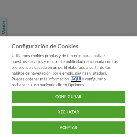
Únete a nosotros
Los más populares
Conoce OCU
Configuración de Cookies.
Más Información
Utilizamos cookies propias y de terceros para analizar
nuestros servicios y mostrarte publicidad relacionada con tus
© 2026 OCU
preferencias basado en un perfil elaborado a partir de tus
Condiciones generales de contratación de OCU
hábitos de navegación (por ejemplo, páginas visitadas).
Política de privacidad
Puedes obtener más información
AQUÍ
y configurar o
rechazar su uso haciendo clic en Opciones.
Uso del nombre y de los signos de OCU
Aviso Legal
Política de cookies
CONFIGURAR
RECHAZAR
ACEPTAR