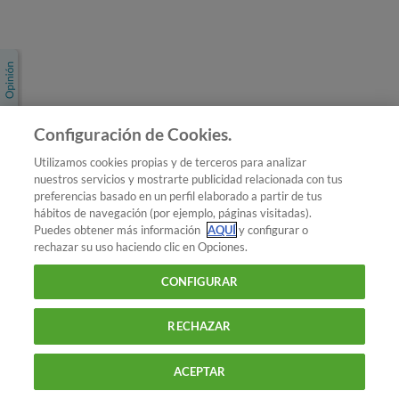
Únete a nosotros
Los más populares
Conoce OCU
Configuración de Cookies.
Más Información
Utilizamos cookies propias y de terceros para analizar
nuestros servicios y mostrarte publicidad relacionada con tus
© 2026 OCU
preferencias basado en un perfil elaborado a partir de tus
Condiciones generales de contratación de OCU
hábitos de navegación (por ejemplo, páginas visitadas).
Política de privacidad
Puedes obtener más información
AQUÍ
y configurar o
rechazar su uso haciendo clic en Opciones.
Uso del nombre y de los signos de OCU
Aviso Legal
Política de cookies
CONFIGURAR
RECHAZAR
ACEPTAR