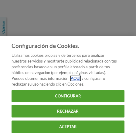
Únete a nosotros
Los más populares
Conoce OCU
Configuración de Cookies.
Más Información
Utilizamos cookies propias y de terceros para analizar
nuestros servicios y mostrarte publicidad relacionada con tus
© 2026 OCU
preferencias basado en un perfil elaborado a partir de tus
Condiciones generales de contratación de OCU
hábitos de navegación (por ejemplo, páginas visitadas).
Política de privacidad
Puedes obtener más información
AQUÍ
y configurar o
rechazar su uso haciendo clic en Opciones.
Uso del nombre y de los signos de OCU
Aviso Legal
Política de cookies
CONFIGURAR
RECHAZAR
ACEPTAR