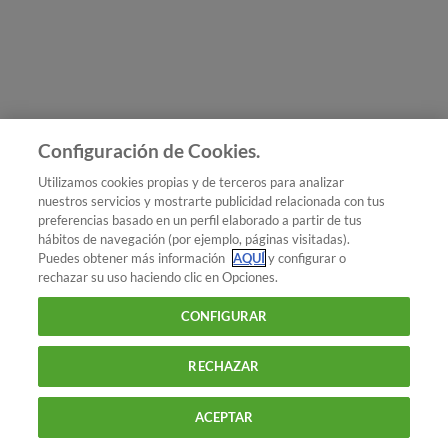
Únete a nosotros
Los más populares
Conoce OCU
Configuración de Cookies.
Más Información
Utilizamos cookies propias y de terceros para analizar
nuestros servicios y mostrarte publicidad relacionada con tus
© 2026 OCU
preferencias basado en un perfil elaborado a partir de tus
Condiciones generales de contratación de OCU
hábitos de navegación (por ejemplo, páginas visitadas).
Política de privacidad
Puedes obtener más información
AQUÍ
y configurar o
rechazar su uso haciendo clic en Opciones.
Uso del nombre y de los signos de OCU
Aviso Legal
Política de cookies
CONFIGURAR
RECHAZAR
ACEPTAR