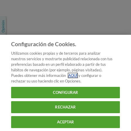
Únete a nosotros
Los más populares
Conoce OCU
Configuración de Cookies.
Más Información
Utilizamos cookies propias y de terceros para analizar
nuestros servicios y mostrarte publicidad relacionada con tus
© 2026 OCU
preferencias basado en un perfil elaborado a partir de tus
Condiciones generales de contratación de OCU
hábitos de navegación (por ejemplo, páginas visitadas).
Política de privacidad
Puedes obtener más información
AQUÍ
y configurar o
rechazar su uso haciendo clic en Opciones.
Uso del nombre y de los signos de OCU
Aviso Legal
Política de cookies
CONFIGURAR
RECHAZAR
ACEPTAR