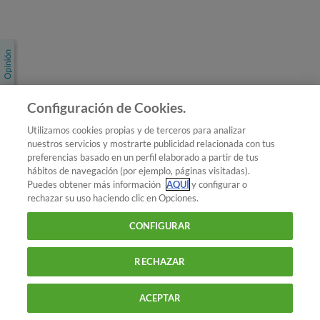
Únete a nosotros
Los más populares
Conoce OCU
Configuración de Cookies.
Más Información
Utilizamos cookies propias y de terceros para analizar
nuestros servicios y mostrarte publicidad relacionada con tus
© 2026 OCU
preferencias basado en un perfil elaborado a partir de tus
Condiciones generales de contratación de OCU
hábitos de navegación (por ejemplo, páginas visitadas).
Política de privacidad
Puedes obtener más información
AQUÍ
y configurar o
rechazar su uso haciendo clic en Opciones.
Uso del nombre y de los signos de OCU
Aviso Legal
Política de cookies
CONFIGURAR
RECHAZAR
ACEPTAR