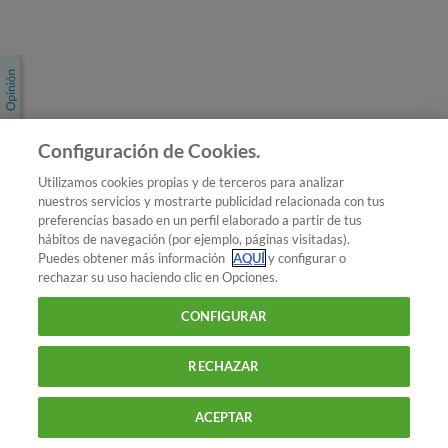
Únete a nosotros
Los más populares
Conoce OCU
Configuración de Cookies.
Más Información
Utilizamos cookies propias y de terceros para analizar
nuestros servicios y mostrarte publicidad relacionada con tus
© 2026 OCU
preferencias basado en un perfil elaborado a partir de tus
Condiciones generales de contratación de OCU
hábitos de navegación (por ejemplo, páginas visitadas).
Política de privacidad
Puedes obtener más información
AQUÍ
y configurar o
rechazar su uso haciendo clic en Opciones.
Uso del nombre y de los signos de OCU
Aviso Legal
Política de cookies
CONFIGURAR
RECHAZAR
ACEPTAR