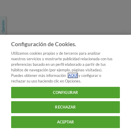
Únete a nosotros
Los más populares
Conoce OCU
Configuración de Cookies.
Más Información
Utilizamos cookies propias y de terceros para analizar
nuestros servicios y mostrarte publicidad relacionada con tus
© 2026 OCU
preferencias basado en un perfil elaborado a partir de tus
Condiciones generales de contratación de OCU
hábitos de navegación (por ejemplo, páginas visitadas).
Política de privacidad
Puedes obtener más información
AQUÍ
y configurar o
rechazar su uso haciendo clic en Opciones.
Uso del nombre y de los signos de OCU
Aviso Legal
Política de cookies
CONFIGURAR
RECHAZAR
ACEPTAR