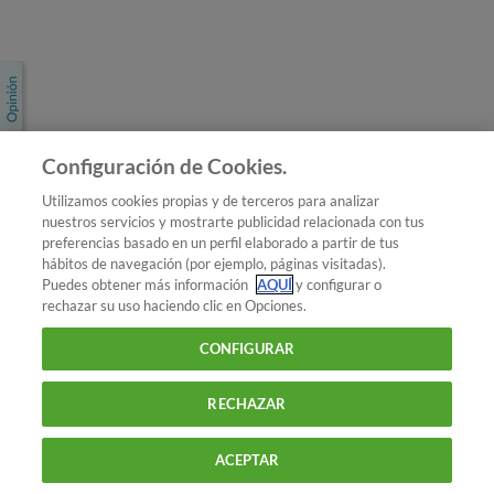
Únete a nosotros
Los más populares
Conoce OCU
Configuración de Cookies.
Más Información
Utilizamos cookies propias y de terceros para analizar
nuestros servicios y mostrarte publicidad relacionada con tus
© 2026 OCU
preferencias basado en un perfil elaborado a partir de tus
Condiciones generales de contratación de OCU
hábitos de navegación (por ejemplo, páginas visitadas).
Política de privacidad
Puedes obtener más información
AQUÍ
y configurar o
rechazar su uso haciendo clic en Opciones.
Uso del nombre y de los signos de OCU
Aviso Legal
Política de cookies
CONFIGURAR
RECHAZAR
ACEPTAR