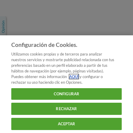
Únete a nosotros
Los más populares
Conoce OCU
Configuración de Cookies.
Más Información
Utilizamos cookies propias y de terceros para analizar
nuestros servicios y mostrarte publicidad relacionada con tus
© 2026 OCU
preferencias basado en un perfil elaborado a partir de tus
Condiciones generales de contratación de OCU
hábitos de navegación (por ejemplo, páginas visitadas).
Política de privacidad
Puedes obtener más información
AQUÍ
y configurar o
rechazar su uso haciendo clic en Opciones.
Uso del nombre y de los signos de OCU
Aviso Legal
Política de cookies
CONFIGURAR
RECHAZAR
ACEPTAR