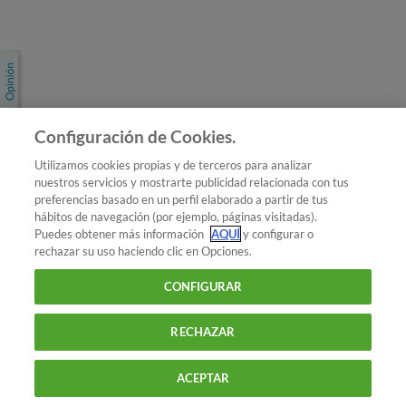
Únete a nosotros
Los más populares
Conoce OCU
Configuración de Cookies.
Más Información
Utilizamos cookies propias y de terceros para analizar
nuestros servicios y mostrarte publicidad relacionada con tus
© 2026 OCU
preferencias basado en un perfil elaborado a partir de tus
Condiciones generales de contratación de OCU
hábitos de navegación (por ejemplo, páginas visitadas).
Política de privacidad
Puedes obtener más información
AQUÍ
y configurar o
rechazar su uso haciendo clic en Opciones.
Uso del nombre y de los signos de OCU
Aviso Legal
Política de cookies
CONFIGURAR
RECHAZAR
ACEPTAR