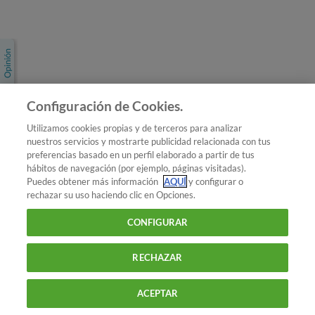
Únete a nosotros
Los más populares
Conoce OCU
Configuración de Cookies.
Más Información
Utilizamos cookies propias y de terceros para analizar
nuestros servicios y mostrarte publicidad relacionada con tus
© 2026 OCU
preferencias basado en un perfil elaborado a partir de tus
Condiciones generales de contratación de OCU
hábitos de navegación (por ejemplo, páginas visitadas).
Política de privacidad
Puedes obtener más información
AQUÍ
y configurar o
rechazar su uso haciendo clic en Opciones.
Uso del nombre y de los signos de OCU
Aviso Legal
Política de cookies
CONFIGURAR
RECHAZAR
ACEPTAR