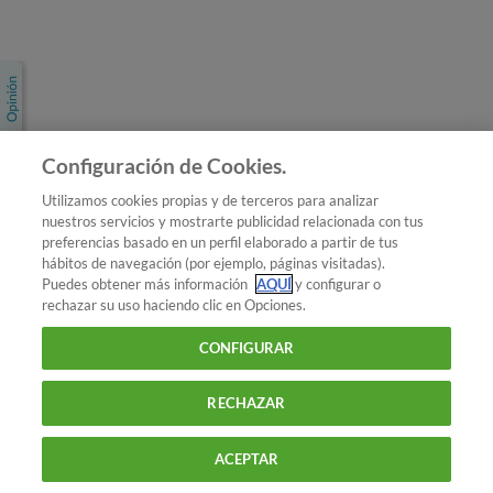
Únete a nosotros
Los más populares
Conoce OCU
Configuración de Cookies.
Más Información
Utilizamos cookies propias y de terceros para analizar
nuestros servicios y mostrarte publicidad relacionada con tus
© 2026 OCU
preferencias basado en un perfil elaborado a partir de tus
Condiciones generales de contratación de OCU
hábitos de navegación (por ejemplo, páginas visitadas).
Política de privacidad
Puedes obtener más información
AQUÍ
y configurar o
rechazar su uso haciendo clic en Opciones.
Uso del nombre y de los signos de OCU
Aviso Legal
Política de cookies
CONFIGURAR
RECHAZAR
ACEPTAR