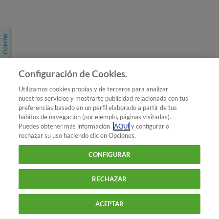
Únete a nosotros
Los más populares
Conoce OCU
Configuración de Cookies.
Más Información
Utilizamos cookies propias y de terceros para analizar
nuestros servicios y mostrarte publicidad relacionada con tus
© 2026 OCU
preferencias basado en un perfil elaborado a partir de tus
Condiciones generales de contratación de OCU
hábitos de navegación (por ejemplo, páginas visitadas).
Política de privacidad
Puedes obtener más información
AQUÍ
y configurar o
rechazar su uso haciendo clic en Opciones.
Uso del nombre y de los signos de OCU
Aviso Legal
Política de cookies
CONFIGURAR
RECHAZAR
ACEPTAR