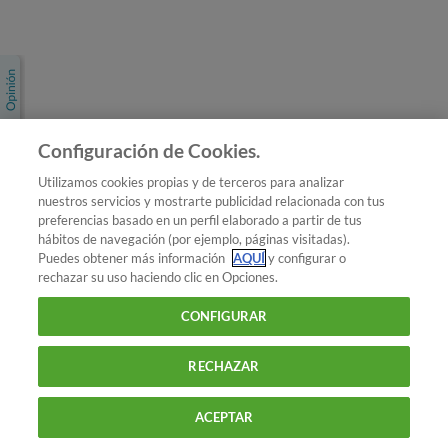
Únete a nosotros
Los más populares
Conoce OCU
Configuración de Cookies.
Más Información
Utilizamos cookies propias y de terceros para analizar
nuestros servicios y mostrarte publicidad relacionada con tus
© 2026 OCU
preferencias basado en un perfil elaborado a partir de tus
Condiciones generales de contratación de OCU
hábitos de navegación (por ejemplo, páginas visitadas).
Política de privacidad
Puedes obtener más información
AQUÍ
y configurar o
rechazar su uso haciendo clic en Opciones.
Uso del nombre y de los signos de OCU
Aviso Legal
Política de cookies
CONFIGURAR
RECHAZAR
ACEPTAR