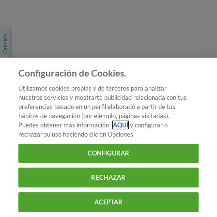
Únete a nosotros
Los más populares
Conoce OCU
Configuración de Cookies.
Más Información
Utilizamos cookies propias y de terceros para analizar
nuestros servicios y mostrarte publicidad relacionada con tus
© 2026 OCU
preferencias basado en un perfil elaborado a partir de tus
Condiciones generales de contratación de OCU
hábitos de navegación (por ejemplo, páginas visitadas).
Política de privacidad
Puedes obtener más información
AQUÍ
y configurar o
rechazar su uso haciendo clic en Opciones.
Uso del nombre y de los signos de OCU
Aviso Legal
Política de cookies
CONFIGURAR
RECHAZAR
ACEPTAR