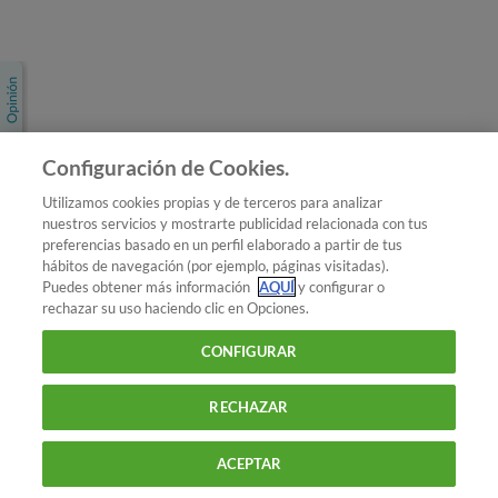
Únete a nosotros
Los más populares
Conoce OCU
Configuración de Cookies.
Más Información
Utilizamos cookies propias y de terceros para analizar
nuestros servicios y mostrarte publicidad relacionada con tus
© 2026 OCU
preferencias basado en un perfil elaborado a partir de tus
Condiciones generales de contratación de OCU
hábitos de navegación (por ejemplo, páginas visitadas).
Política de privacidad
Puedes obtener más información
AQUÍ
y configurar o
rechazar su uso haciendo clic en Opciones.
Uso del nombre y de los signos de OCU
Aviso Legal
Política de cookies
CONFIGURAR
RECHAZAR
ACEPTAR