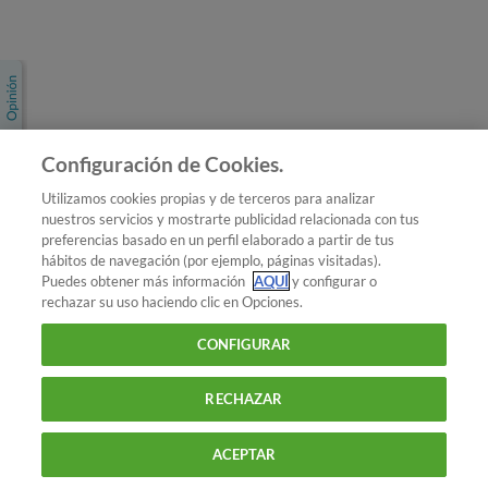
Únete a nosotros
Los más populares
Conoce OCU
Configuración de Cookies.
Más Información
Utilizamos cookies propias y de terceros para analizar
nuestros servicios y mostrarte publicidad relacionada con tus
© 2026 OCU
preferencias basado en un perfil elaborado a partir de tus
Condiciones generales de contratación de OCU
hábitos de navegación (por ejemplo, páginas visitadas).
Política de privacidad
Puedes obtener más información
AQUÍ
y configurar o
rechazar su uso haciendo clic en Opciones.
Uso del nombre y de los signos de OCU
Aviso Legal
Política de cookies
CONFIGURAR
RECHAZAR
ACEPTAR