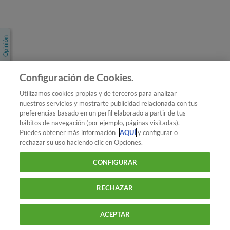
Únete a nosotros
Los más populares
Conoce OCU
Configuración de Cookies.
Más Información
Utilizamos cookies propias y de terceros para analizar
nuestros servicios y mostrarte publicidad relacionada con tus
© 2026 OCU
preferencias basado en un perfil elaborado a partir de tus
Condiciones generales de contratación de OCU
hábitos de navegación (por ejemplo, páginas visitadas).
Política de privacidad
Puedes obtener más información
AQUÍ
y configurar o
rechazar su uso haciendo clic en Opciones.
Uso del nombre y de los signos de OCU
Aviso Legal
Política de cookies
CONFIGURAR
RECHAZAR
ACEPTAR