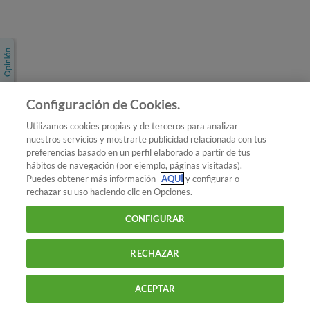
Únete a nosotros
Los más populares
Conoce OCU
Configuración de Cookies.
Más Información
Utilizamos cookies propias y de terceros para analizar
nuestros servicios y mostrarte publicidad relacionada con tus
© 2026 OCU
preferencias basado en un perfil elaborado a partir de tus
Condiciones generales de contratación de OCU
hábitos de navegación (por ejemplo, páginas visitadas).
Política de privacidad
Puedes obtener más información
AQUÍ
y configurar o
rechazar su uso haciendo clic en Opciones.
Uso del nombre y de los signos de OCU
Aviso Legal
Política de cookies
CONFIGURAR
RECHAZAR
ACEPTAR