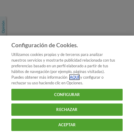
Únete a nosotros
Los más populares
Conoce OCU
Configuración de Cookies.
Más Información
Utilizamos cookies propias y de terceros para analizar
nuestros servicios y mostrarte publicidad relacionada con tus
© 2026 OCU
preferencias basado en un perfil elaborado a partir de tus
Condiciones generales de contratación de OCU
hábitos de navegación (por ejemplo, páginas visitadas).
Política de privacidad
Puedes obtener más información
AQUÍ
y configurar o
rechazar su uso haciendo clic en Opciones.
Uso del nombre y de los signos de OCU
Aviso Legal
Política de cookies
CONFIGURAR
RECHAZAR
ACEPTAR