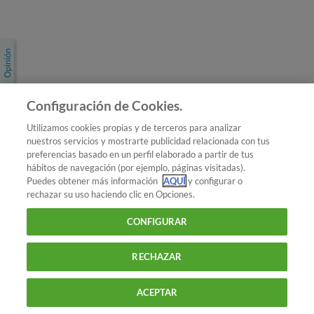
Únete a nosotros
Los más populares
Conoce OCU
Configuración de Cookies.
Más Información
Utilizamos cookies propias y de terceros para analizar
nuestros servicios y mostrarte publicidad relacionada con tus
© 2026 OCU
preferencias basado en un perfil elaborado a partir de tus
Condiciones generales de contratación de OCU
hábitos de navegación (por ejemplo, páginas visitadas).
Política de privacidad
Puedes obtener más información
AQUÍ
y configurar o
rechazar su uso haciendo clic en Opciones.
Uso del nombre y de los signos de OCU
Aviso Legal
Política de cookies
CONFIGURAR
RECHAZAR
ACEPTAR