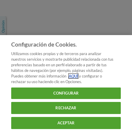
Únete a nosotros
Los más populares
Conoce OCU
Configuración de Cookies.
Más Información
Utilizamos cookies propias y de terceros para analizar
nuestros servicios y mostrarte publicidad relacionada con tus
© 2026 OCU
preferencias basado en un perfil elaborado a partir de tus
Condiciones generales de contratación de OCU
hábitos de navegación (por ejemplo, páginas visitadas).
Política de privacidad
Puedes obtener más información
AQUÍ
y configurar o
rechazar su uso haciendo clic en Opciones.
Uso del nombre y de los signos de OCU
Aviso Legal
Política de cookies
CONFIGURAR
RECHAZAR
ACEPTAR