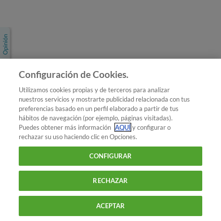
Únete a nosotros
Los más populares
Conoce OCU
Configuración de Cookies.
Más Información
Utilizamos cookies propias y de terceros para analizar
nuestros servicios y mostrarte publicidad relacionada con tus
© 2026 OCU
preferencias basado en un perfil elaborado a partir de tus
Condiciones generales de contratación de OCU
hábitos de navegación (por ejemplo, páginas visitadas).
Política de privacidad
Puedes obtener más información
AQUÍ
y configurar o
rechazar su uso haciendo clic en Opciones.
Uso del nombre y de los signos de OCU
Aviso Legal
Política de cookies
CONFIGURAR
RECHAZAR
ACEPTAR