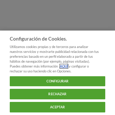
Únete a nosotros
Los más populares
Conoce OCU
Configuración de Cookies.
Más Información
Utilizamos cookies propias y de terceros para analizar
nuestros servicios y mostrarte publicidad relacionada con tus
© 2026 OCU
preferencias basado en un perfil elaborado a partir de tus
Condiciones generales de contratación de OCU
hábitos de navegación (por ejemplo, páginas visitadas).
Política de privacidad
Puedes obtener más información
AQUÍ
y configurar o
rechazar su uso haciendo clic en Opciones.
Uso del nombre y de los signos de OCU
Aviso Legal
Política de cookies
CONFIGURAR
RECHAZAR
ACEPTAR