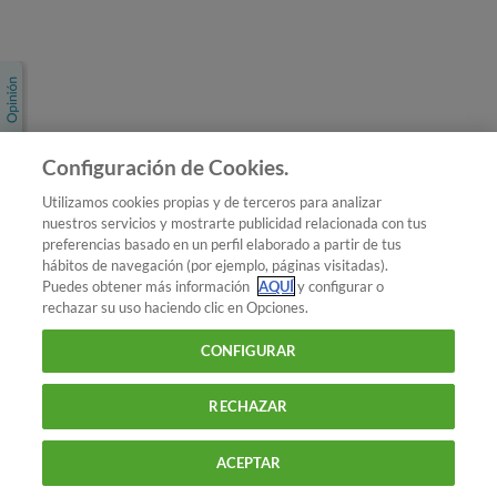
Únete a nosotros
Los más populares
Conoce OCU
Configuración de Cookies.
Más Información
Utilizamos cookies propias y de terceros para analizar
nuestros servicios y mostrarte publicidad relacionada con tus
© 2026 OCU
preferencias basado en un perfil elaborado a partir de tus
Condiciones generales de contratación de OCU
hábitos de navegación (por ejemplo, páginas visitadas).
Política de privacidad
Puedes obtener más información
AQUÍ
y configurar o
rechazar su uso haciendo clic en Opciones.
Uso del nombre y de los signos de OCU
Aviso Legal
Política de cookies
CONFIGURAR
RECHAZAR
ACEPTAR