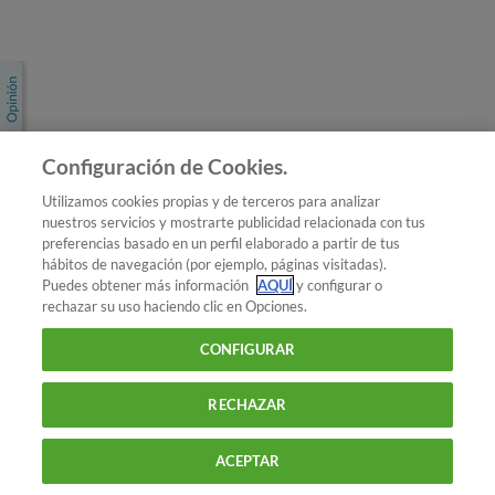
Únete a nosotros
Los más populares
Conoce OCU
Configuración de Cookies.
Más Información
Utilizamos cookies propias y de terceros para analizar
nuestros servicios y mostrarte publicidad relacionada con tus
© 2026 OCU
preferencias basado en un perfil elaborado a partir de tus
Condiciones generales de contratación de OCU
hábitos de navegación (por ejemplo, páginas visitadas).
Política de privacidad
Puedes obtener más información
AQUÍ
y configurar o
rechazar su uso haciendo clic en Opciones.
Uso del nombre y de los signos de OCU
Aviso Legal
Política de cookies
CONFIGURAR
RECHAZAR
ACEPTAR